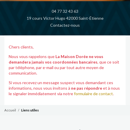
04 77 32 43 63
19 cours Victor Hugo 42000 Saint-Étienne
Contactez-nous
Chers clients,
Nous vous rappelons que
La Maison Dorée ne vous
demandera jamais vos coordonnées bancaires
, que ce soit
par téléphone, par e-mail ou par tout autre moyen de
communication.
Si vous recevez un message suspect vous demandant ces
informations, nous vous invitons à
ne pas répondre
et à nous
le signaler immédiatement via notre
formulaire de contact
.
Accueil
Liens utiles