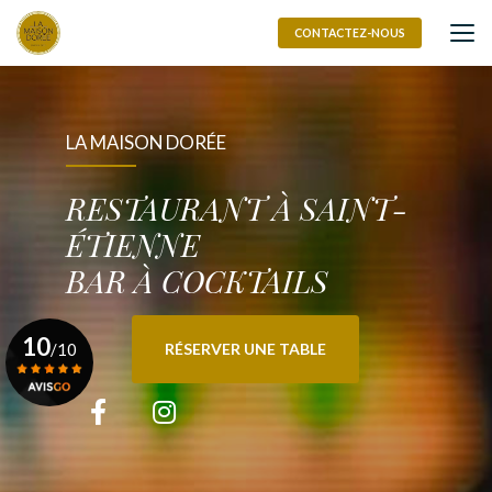
Aller
au
CONTACTEZ-NOUS
contenu
principal
LA MAISON DORÉE
RESTAURANT À SAINT-
ÉTIENNE
BAR À COCKTAILS
10
/10
RÉSERVER UNE TABLE
Voir le certificat