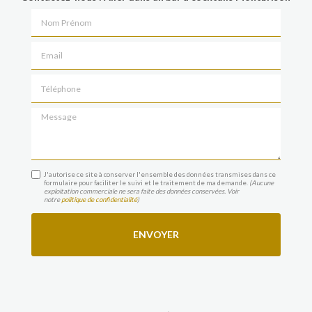
Nom Prénom
Email
Téléphone
Message
J'autorise ce site à conserver l'ensemble des données transmises dans ce
formulaire pour faciliter le suivi et le traitement de ma demande.
(Aucune
exploitation commerciale ne sera faite des données conservées. Voir
notre
politique de confidentialité
)