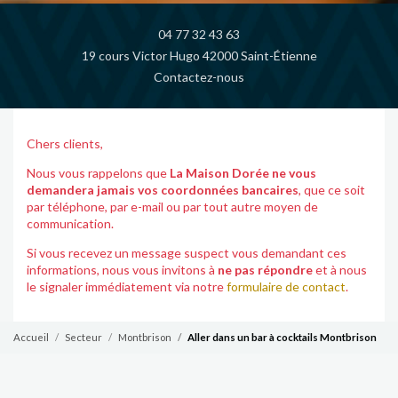
04 77 32 43 63
19 cours Victor Hugo 42000 Saint-Étienne
Contactez-nous
Chers clients,
Nous vous rappelons que
La Maison Dorée ne vous
demandera jamais vos coordonnées bancaires
, que ce soit
par téléphone, par e-mail ou par tout autre moyen de
communication.
Si vous recevez un message suspect vous demandant ces
informations, nous vous invitons à
ne pas répondre
et à nous
le signaler immédiatement via notre
formulaire de contact
.
Accueil
Secteur
Montbrison
Aller dans un bar à cocktails Montbrison