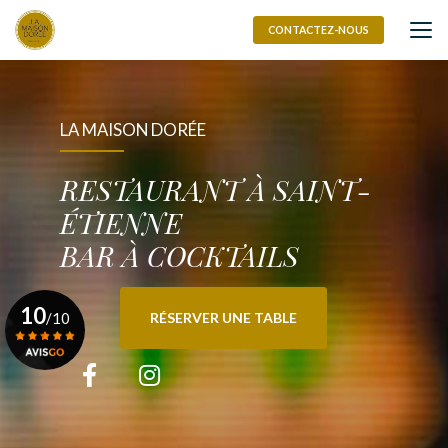
Aller
au
CONTACTEZ-NOUS
contenu
principal
LA MAISON DORÉE
RESTAURANT À SAINT-
ÉTIENNE
BAR À COCKTAILS
10
/10
RÉSERVER UNE TABLE
Voir le certificat