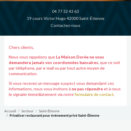
04 77 32 43 63
19 cours Victor Hugo 42000 Saint-Étienne
Contactez-nous
Chers clients,
Nous vous rappelons que
La Maison Dorée ne vous
demandera jamais vos coordonnées bancaires
, que ce soit
par téléphone, par e-mail ou par tout autre moyen de
communication.
Si vous recevez un message suspect vous demandant ces
informations, nous vous invitons à
ne pas répondre
et à nous
le signaler immédiatement via notre
formulaire de contact
.
Accueil
Secteur
Saint-Étienne
Privatiser restaurant pour évènement privé Saint-Étienne