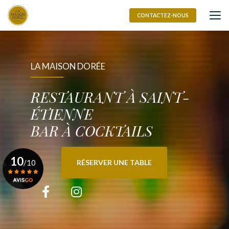
Aller
au
CONTACTEZ-NOUS
contenu
principal
LA MAISON DORÉE
RESTAURANT À SAINT-
ÉTIENNE
BAR À COCKTAILS
10
/10
RÉSERVER UNE TABLE
Voir le certificat