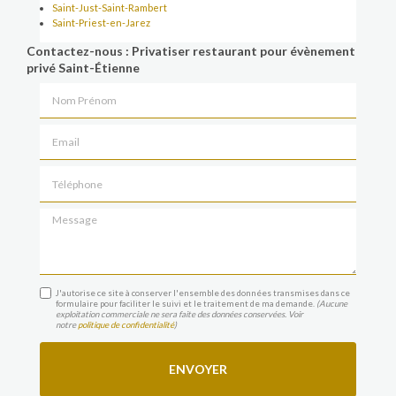
Saint-Just-Saint-Rambert
Saint-Priest-en-Jarez
Contactez-nous : Privatiser restaurant pour évènement
privé Saint-Étienne
Nom Prénom
Email
Téléphone
Message
J'autorise ce site à conserver l'ensemble des données transmises dans ce
formulaire pour faciliter le suivi et le traitement de ma demande.
(Aucune
exploitation commerciale ne sera faite des données conservées. Voir
notre
politique de confidentialité
)