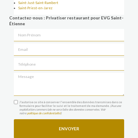
Saint-Just-Saint-Rambert
Saint-Priest-en-Jarez
Contactez-nous : Privatiser restaurant pour EVG Saint-
Étienne
Nom Prénom
Email
Téléphone
Message
J'autorise ce site à conserver l'ensemble des données transmises dans ce
formulaire pour faciliter le suivi et le traitement de ma demande.
(Aucune
exploitation commerciale ne sera faite des données conservées. Voir
notre
politique de confidentialité
)