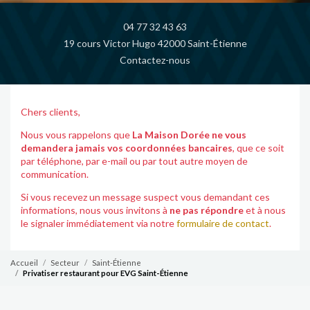
04 77 32 43 63
19 cours Victor Hugo 42000 Saint-Étienne
Contactez-nous
Chers clients,
Nous vous rappelons que
La Maison Dorée ne vous
demandera jamais vos coordonnées bancaires
, que ce soit
par téléphone, par e-mail ou par tout autre moyen de
communication.
Si vous recevez un message suspect vous demandant ces
informations, nous vous invitons à
ne pas répondre
et à nous
le signaler immédiatement via notre
formulaire de contact
.
Accueil
Secteur
Saint-Étienne
Privatiser restaurant pour EVG Saint-Étienne