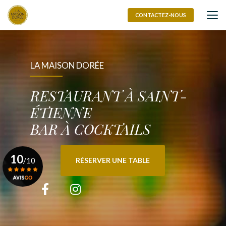
Aller
au
CONTACTEZ-NOUS
contenu
principal
LA MAISON DORÉE
RESTAURANT À SAINT-
ÉTIENNE
BAR À COCKTAILS
10
/10
RÉSERVER UNE TABLE
Voir le certificat