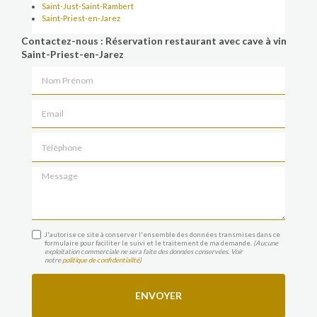
Saint-Just-Saint-Rambert
Saint-Priest-en-Jarez
Contactez-nous : Réservation restaurant avec cave à vin
Saint-Priest-en-Jarez
Nom Prénom
Email
Téléphone
Message
J'autorise ce site à conserver l'ensemble des données transmises dans ce
formulaire pour faciliter le suivi et le traitement de ma demande.
(Aucune
exploitation commerciale ne sera faite des données conservées. Voir
notre
politique de confidentialité
)