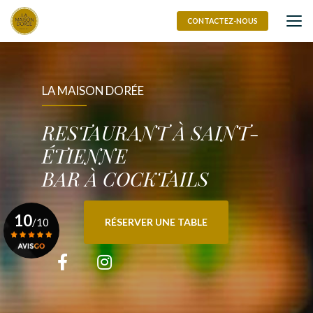
Aller
au
CONTACTEZ-NOUS
contenu
principal
LA MAISON DORÉE
RESTAURANT À SAINT-
ÉTIENNE
BAR À COCKTAILS
10
/10
RÉSERVER UNE TABLE
Voir le certificat