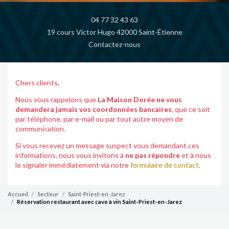
04 77 32 43 63
19 cours Victor Hugo 42000 Saint-Étienne
Contactez-nous
Chers clients,
Nous vous rappelons que
La Maison Dorée ne vous
demandera jamais vos coordonnées bancaires
, que ce soit
par téléphone, par e-mail ou par tout autre moyen de
communication.
Si vous recevez un message suspect vous demandant ces
informations, nous vous invitons à
ne pas répondre
et à nous
le signaler immédiatement via notre
formulaire de contact
.
Accueil
Secteur
Saint-Priest-en-Jarez
Réservation restaurant avec cave à vin Saint-Priest-en-Jarez