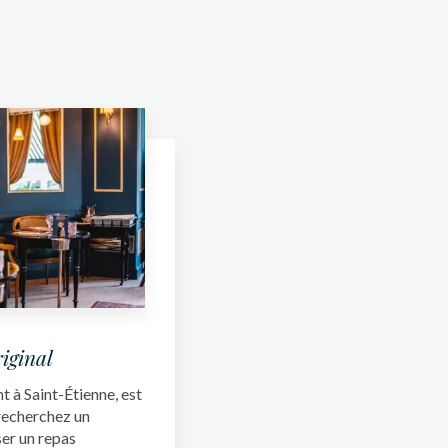
riginal
 à Saint-Étienne, est
 recherchez un
er un repas