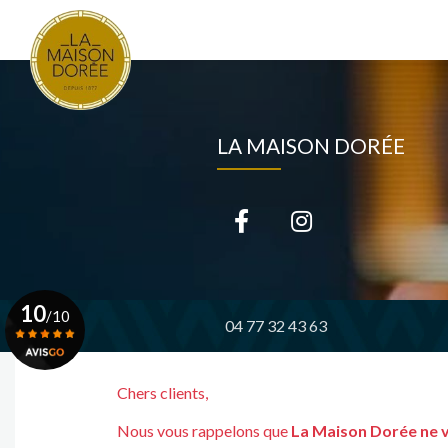
Navigation principale
Aller
au
contenu
principal
LA MAISON DORÉE
10
/10
04 77 32 43 63
Voir le certificat
Chers clients,
Nous vous rappelons que
La Maison Dorée ne 