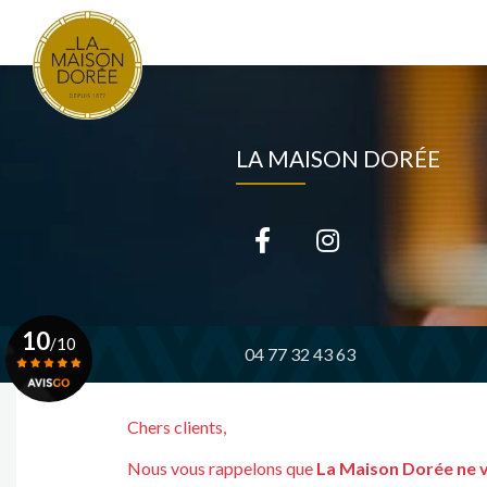
Navigation principale
Aller
au
contenu
principal
LA MAISON DORÉE
10
/10
04 77 32 43 63
Voir le certificat
Chers clients,
Nous vous rappelons que
La Maison Dorée ne 