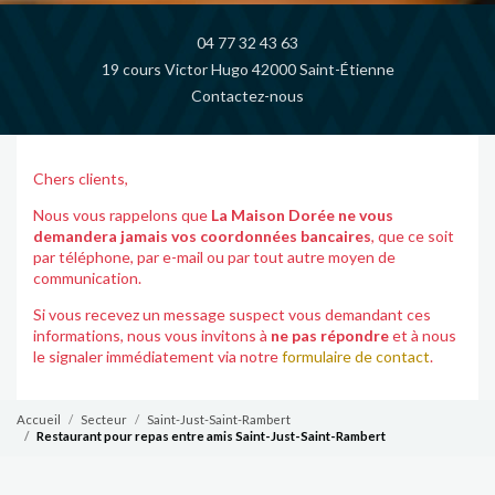
04 77 32 43 63
19 cours Victor Hugo 42000 Saint-Étienne
Contactez-nous
Chers clients,
Nous vous rappelons que
La Maison Dorée ne vous
demandera jamais vos coordonnées bancaires
, que ce soit
par téléphone, par e-mail ou par tout autre moyen de
communication.
Si vous recevez un message suspect vous demandant ces
informations, nous vous invitons à
ne pas répondre
et à nous
le signaler immédiatement via notre
formulaire de contact
.
Accueil
Secteur
Saint-Just-Saint-Rambert
Restaurant pour repas entre amis Saint-Just-Saint-Rambert