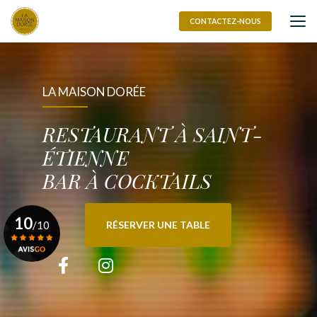
Aller
au
CONTACTEZ-NOUS
contenu
principal
LA MAISON DORÉE
RESTAURANT À SAINT-
ÉTIENNE
BAR À COCKTAILS
10
/10
RÉSERVER UNE TABLE
Voir le certificat