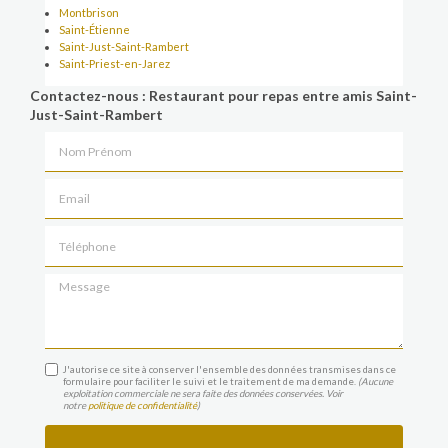
Montbrison
Saint-Étienne
Saint-Just-Saint-Rambert
Saint-Priest-en-Jarez
Contactez-nous : Restaurant pour repas entre amis Saint-
Just-Saint-Rambert
Nom Prénom
Email
Téléphone
Message
J'autorise ce site à conserver l'ensemble des données transmises dans ce
formulaire pour faciliter le suivi et le traitement de ma demande.
(Aucune
exploitation commerciale ne sera faite des données conservées. Voir
notre
politique de confidentialité
)