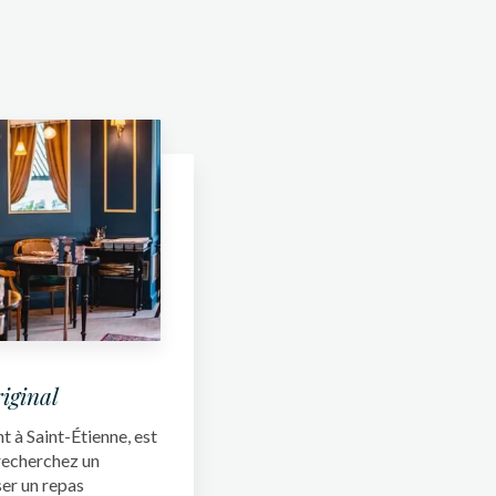
riginal
 à Saint-Étienne, est
 recherchez un
er un repas