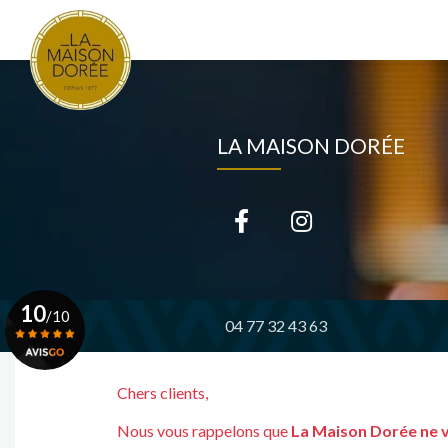
Navigation principale
Aller
au
contenu
principal
LA MAISON DORÉE
10
/10
04 77 32 43 63
Voir le certificat
Chers clients,
Nous vous rappelons que
La Maison Dorée ne 