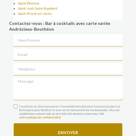
Saint-Étienne
Saint-Just-Saint-Rambert
Saint-Priest-en-Jarez
Contactez-nous : Bar à cocktails avec carte variée
Andrézieux-Bouthéon
Nom Prénom
Email
Téléphone
Message
J'autorise ce site à conserver l'ensemble des données transmises dans ce
formulaire pour faciliter le suivi et le traitement de ma demande.
(Aucune
exploitation commerciale ne sera faite des données conservées. Voir
notre
politique de confidentialité
)