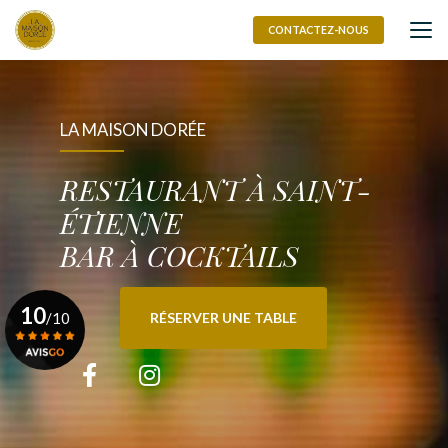
Aller
au
CONTACTEZ-NOUS
contenu
principal
LA MAISON DORÉE
RESTAURANT À SAINT-
ÉTIENNE
BAR À COCKTAILS
10
/10
RÉSERVER UNE TABLE
Voir le certificat