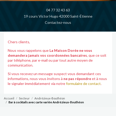
04 77 32 43 63
19 cours Victor Hugo 42000 Saint-Étienne
Contactez-nous
Chers clients,
Nous vous rappelons que
La Maison Dorée ne vous
demandera jamais vos coordonnées bancaires
, que ce soit
par téléphone, par e-mail ou par tout autre moyen de
communication.
Si vous recevez un message suspect vous demandant ces
informations, nous vous invitons à
ne pas répondre
et à nous
le signaler immédiatement via notre
formulaire de contact
.
Accueil
Secteur
Andrézieux-Bouthéon
Bar à cocktails avec carte variée Andrézieux-Bouthéon