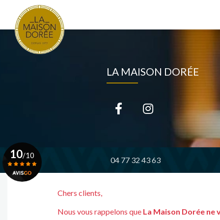
Navigation principale
Aller
au
contenu
principal
LA MAISON DORÉE
10
/10
04 77 32 43 63
Voir le certificat
Chers clients,
Nous vous rappelons que
La Maison Dorée ne 