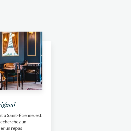
riginal
 à Saint-Étienne, est
 recherchez un
er un repas