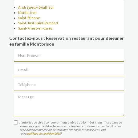
Andrézieux-Bouthéon
Montbrison
Saint-Étienne
Saint-Just-Saint-Rambert
Saint-Priest-en-Jarez
Contactez-nous : Réservation restaurant pour déjeuner
en famille Montbrison
Nom Prénom
Email
Téléphone
Message
J'autorise ce site à conserver l'ensemble des données transmises dans ce
formulaire pour faciliter le suivi et le traitement de ma demande.
(Aucune
exploitation commerciale ne sera faite des données conservées. Voir
notre
politique de confidentialité
)