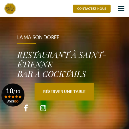
Aller
au
CONTACTEZ-NOUS
contenu
principal
LA MAISON DORÉE
RESTAURANT À SAINT-
ÉTIENNE
BAR À COCKTAILS
10
/10
RÉSERVER UNE TABLE
Voir le certificat