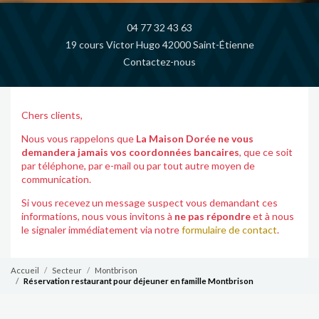
04 77 32 43 63
19 cours Victor Hugo 42000 Saint-Étienne
Contactez-nous
Chers clients,
Nous vous rappelons que
La Maison Dorée ne vous
demandera jamais vos coordonnées bancaires
, que ce soit
par téléphone, par e-mail ou par tout autre moyen de
communication.
Si vous recevez un message suspect vous demandant ces
informations, nous vous invitons à
ne pas répondre
et à nous
le signaler immédiatement via notre
formulaire de contact
.
Accueil
Secteur
Montbrison
Réservation restaurant pour déjeuner en famille Montbrison