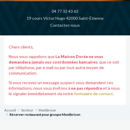
04 77 32 43 63
19 cours Victor Hugo 42000 Saint-Étienne
Contactez-nous
Chers clients,
Nous vous rappelons que
La Maison Dorée ne vous
demandera jamais vos coordonnées bancaires
, que ce soit
par téléphone, par e-mail ou par tout autre moyen de
communication.
Si vous recevez un message suspect vous demandant ces
informations, nous vous invitons à
ne pas répondre
et à nous
le signaler immédiatement via notre
formulaire de contact
.
Accueil
Secteur
Montbrison
Réserver restaurant pour groupe Montbrison