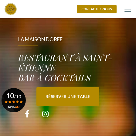
Aller
au
CONTACTEZ-NOUS
contenu
principal
LA MAISON DORÉE
RESTAURANT À SAINT-
ÉTIENNE
BAR À COCKTAILS
10
/10
RÉSERVER UNE TABLE
Voir le certificat