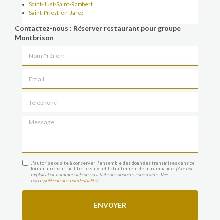
Saint-Just-Saint-Rambert
Saint-Priest-en-Jarez
Contactez-nous : Réserver restaurant pour groupe
Montbrison
Nom Prénom
Email
Téléphone
Message
J'autorise ce site à conserver l'ensemble des données transmises dans ce
formulaire pour faciliter le suivi et le traitement de ma demande.
(Aucune
exploitation commerciale ne sera faite des données conservées. Voir
notre
politique de confidentialité
)