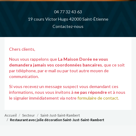
04 77 32 43 63
19 cours Victor Hugo 42000 Saint-Étienne
Contactez-nous
Chers clients,
Nous vous rappelons que
La Maison Dorée ne vous
demandera jamais vos coordonnées bancaires
, que ce soit
par téléphone, par e-mail ou par tout autre moyen de
communication.
Si vous recevez un message suspect vous demandant ces
informations, nous vous invitons à
ne pas répondre
et à nous
le signaler immédiatement via notre
formulaire de contact
.
Accueil
Secteur
Saint-Just-Saint-Rambert
Restaurant avec jolie décoration Saint-Just-Saint-Rambert