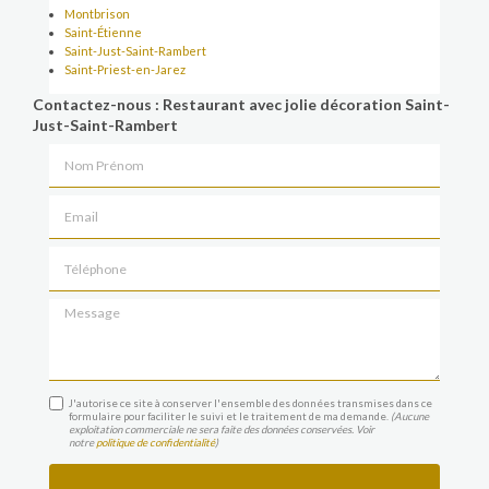
Montbrison
Saint-Étienne
Saint-Just-Saint-Rambert
Saint-Priest-en-Jarez
Contactez-nous : Restaurant avec jolie décoration Saint-
Just-Saint-Rambert
Nom Prénom
Email
Téléphone
Message
J'autorise ce site à conserver l'ensemble des données transmises dans ce
formulaire pour faciliter le suivi et le traitement de ma demande.
(Aucune
exploitation commerciale ne sera faite des données conservées. Voir
notre
politique de confidentialité
)