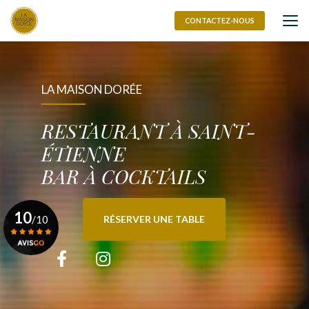
Aller
au
CONTACTEZ-NOUS
contenu
principal
LA MAISON DORÉE
RESTAURANT À SAINT-
ÉTIENNE
BAR À COCKTAILS
10
/10
RÉSERVER UNE TABLE
Voir le certificat