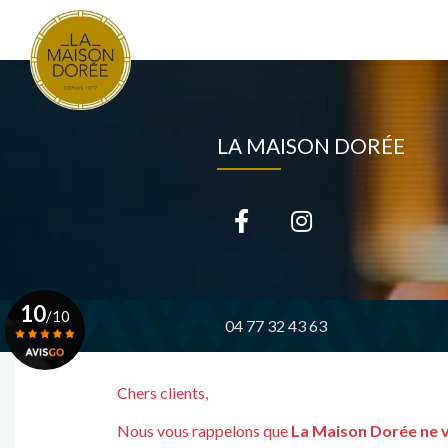
Navigation principale
Aller
au
contenu
principal
LA MAISON DORÉE
10
/10
04 77 32 43 63
Voir le certificat
Chers clients,
Nous vous rappelons que
La Maison Dorée ne 