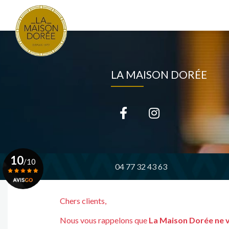
Navigation principale
Aller
au
contenu
principal
LA MAISON DORÉE
10
/10
04 77 32 43 63
Voir le certificat
Chers clients,
Nous vous rappelons que
La Maison Dorée ne 