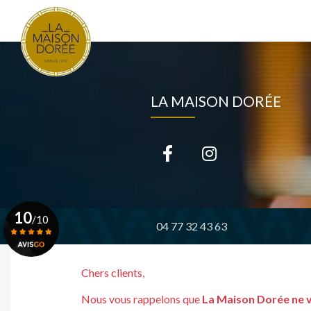
Navigation principale
Aller
au
contenu
principal
LA MAISON DORÉE
10
/10
04 77 32 43 63
Voir le certificat
Chers clients,
Nous vous rappelons que
La Maison Dorée ne 