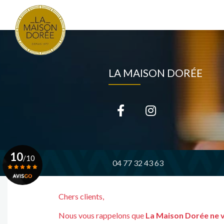
Navigation principale
Aller
au
contenu
principal
LA MAISON DORÉE
10
/10
04 77 32 43 63
Voir le certificat
Chers clients,
Nous vous rappelons que
La Maison Dorée ne 