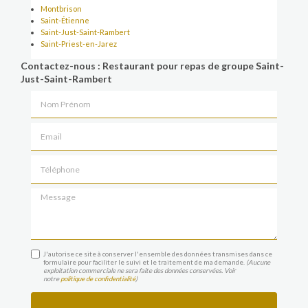
Montbrison
Saint-Étienne
Saint-Just-Saint-Rambert
Saint-Priest-en-Jarez
Contactez-nous : Restaurant pour repas de groupe Saint-
Just-Saint-Rambert
Nom Prénom
Email
Téléphone
Message
J'autorise ce site à conserver l'ensemble des données transmises dans ce
formulaire pour faciliter le suivi et le traitement de ma demande.
(Aucune
exploitation commerciale ne sera faite des données conservées. Voir
notre
politique de confidentialité
)