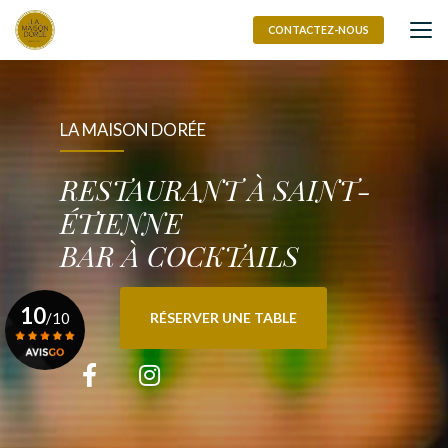
Aller
au
CONTACTEZ-NOUS
contenu
principal
LA MAISON DORÉE
RESTAURANT À SAINT-
ÉTIENNE
BAR À COCKTAILS
10
/10
RÉSERVER UNE TABLE
Voir le certificat