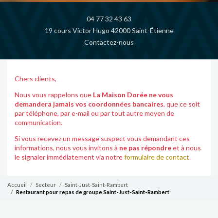
04 77 32 43 63
19 cours Victor Hugo 42000 Saint-Étienne
Contactez-nous
Chers clients,
Nous vous rappelons que
La Maison Dorée ne vous
demandera jamais vos coordonnées bancaires
, que ce soit
par téléphone, par e-mail ou par tout autre moyen de
communication.
Si vous recevez un message suspect vous demandant ces
informations, nous vous invitons à
ne pas répondre
et à nous
le signaler immédiatement via notre
formulaire de contact
.
Accueil
Secteur
Saint-Just-Saint-Rambert
Restaurant pour repas de groupe Saint-Just-Saint-Rambert