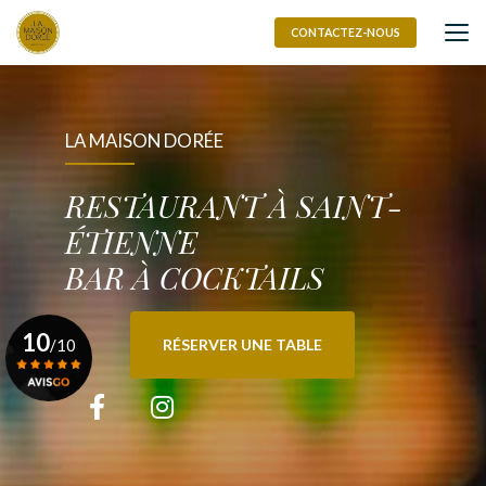
Aller
au
CONTACTEZ-NOUS
contenu
principal
LA MAISON DORÉE
RESTAURANT À SAINT-
ÉTIENNE
BAR À COCKTAILS
10
/10
RÉSERVER UNE TABLE
Voir le certificat