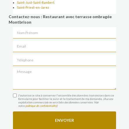
Saint-Just-Saint-Rambert
Saint-Priest-en-Jarez
Contactez-nous : Restaurant avec terrasse ombragée
Montbrison
Nom Prénom
Email
Téléphone
Message
J'autorise ce site à conserver l'ensemble des données transmises dans ce
formulaire pour faciliter le suivi et le traitement de ma demande.
(Aucune
exploitation commerciale ne sera faite des données conservées. Voir
notre
politique de confidentialité
)