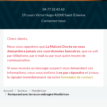
04 77 32 43 63
19 cours Victor Hugo 42000 Saint-Étienne
Contactez-nous
Chers clients,
Nous vous rappelons que
La Maison Dorée ne vous
demandera jamais vos coordonnées bancaires
, que ce soit
par téléphone, par e-mail ou par tout autre moyen de
communication.
Si vous recevez un message suspect vous demandant ces
informations, nous vous invitons à
ne pas répondre
et à nous
le signaler immédiatement via notre
formulaire de contact
.
Accueil
Secteur
Montbrison
Restaurant avec terrasse ombragée Montbrison