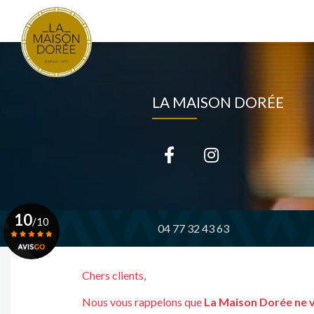
Navigation principale
Aller
au
contenu
principal
LA MAISON DORÉE
10
/10
04 77 32 43 63
Voir le certificat
Chers clients,
Nous vous rappelons que
La Maison Dorée ne 