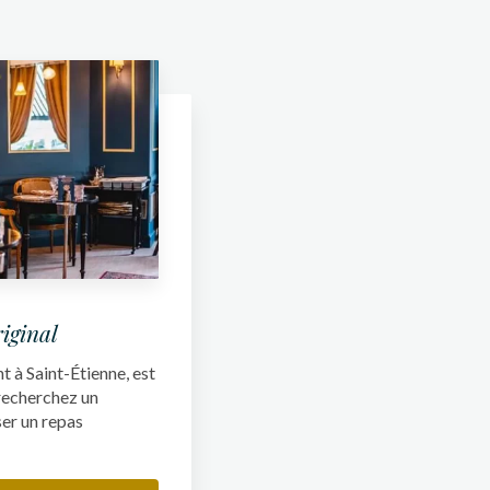
riginal
 à Saint-Étienne, est
 recherchez un
er un repas