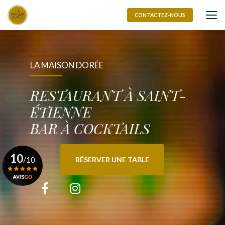
Aller
au
CONTACTEZ-NOUS
contenu
principal
LA MAISON DORÉE
RESTAURANT À SAINT-
ÉTIENNE
BAR À COCKTAILS
10
/10
RÉSERVER UNE TABLE
Voir le certificat