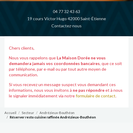
04 77 32 43 63
19 cours Victor Hugo 42000 Saint-Étienne
Contactez-nous
Chers clients,
Nous vous rappelons que
La Maison Dorée ne vous
demandera jamais vos coordonnées bancaires
, que ce soit
par téléphone, par e-mail ou par tout autre moyen de
communication.
Si vous recevez un message suspect vous demandant ces
informations, nous vous invitons à
ne pas répondre
et à nous
le signaler immédiatement via notre
formulaire de contact
.
Accueil
Secteur
Andrézieux-Bouthéon
Réserver resto cuisine raffinée Andrézieux-Bouthéon