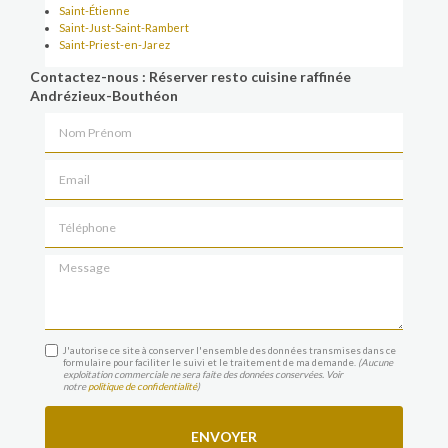
Saint-Étienne
Saint-Just-Saint-Rambert
Saint-Priest-en-Jarez
Contactez-nous : Réserver resto cuisine raffinée
Andrézieux-Bouthéon
Nom Prénom
Email
Téléphone
Message
J'autorise ce site à conserver l'ensemble des données transmises dans ce
formulaire pour faciliter le suivi et le traitement de ma demande.
(Aucune
exploitation commerciale ne sera faite des données conservées. Voir
notre
politique de confidentialité
)